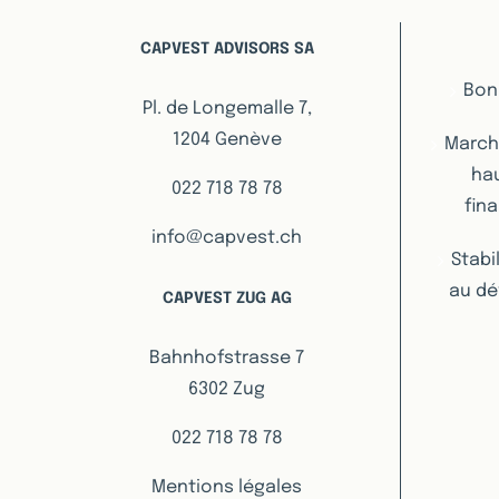
CAPVEST ADVISORS SA
Bon
Pl. de Longemalle 7,
1204 Genève
Marché
hau
022 718 78 78
fin
info@capvest.ch
Stabi
au dé
CAPVEST ZUG AG
Bahnhofstrasse 7
6302 Zug
022 718 78 78
Mentions légales