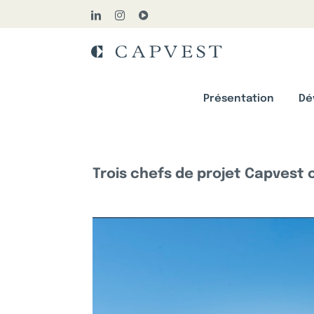
Passer
LinkedIn
Instagram
YouTube
au
contenu
Présentation
Dé
Trois chefs de projet Capvest 