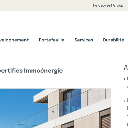
The Capvest Group
veloppement
Portefeuille
Services
Durabilité
A
certifiés Immoénergie