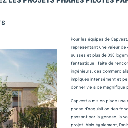
Z LES PROJETS PHARES PILOTÉS PA
TS
Pour les équipes de Capvest,
représentant une valeur de 
suisses et plus de 330 loge
fantastique ; faite de renc
ingénieurs, des commercialis
impliqués intensément et p
donner vie à ce magnifique p
Capvest a mis en place une éq
phase d’acquisition des fonc
passant par la genèse, la val
projet. Mais également, l’ani