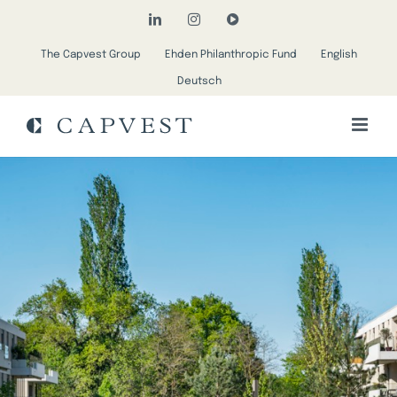
Passer
LinkedIn
Instagram
YouTube
au
The Capvest Group
Ehden Philanthropic Fund
English
contenu
Deutsch