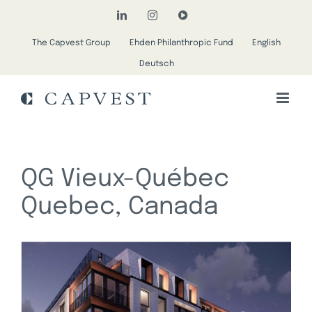
Passer
LinkedIn
Instagram
YouTube
au
The Capvest Group
Ehden Philanthropic Fund
English
contenu
Deutsch
QG Vieux-Québec
Quebec, Canada