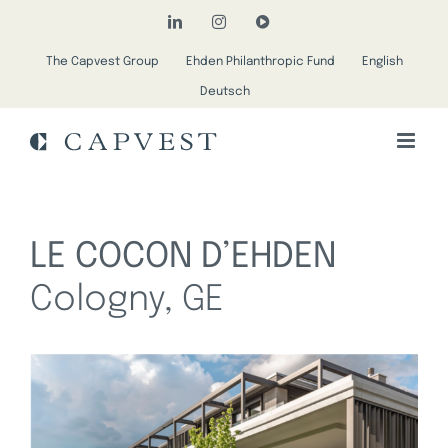
Passer
LinkedIn
Instagram
YouTube
au
The Capvest Group
Ehden Philanthropic Fund
English
contenu
Deutsch
LE COCON D’EHDEN
Cologny, GE