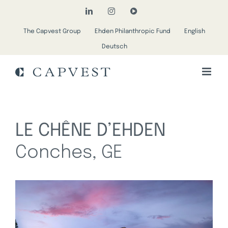
Passer
LinkedIn
Instagram
YouTube
au
The Capvest Group
Ehden Philanthropic Fund
English
contenu
Deutsch
LE CHÊNE D’EHDEN
Conches, GE