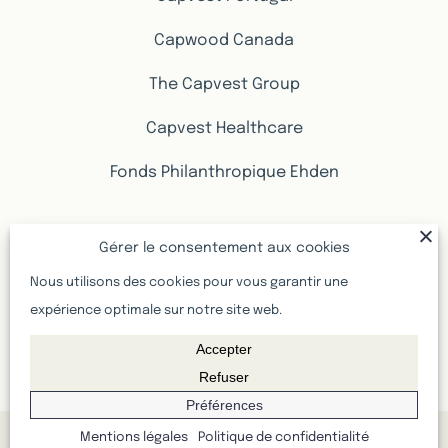
Capwood Canada
The Capvest Group
Capvest Healthcare
Fonds Philanthropique Ehden
PROMOTIONS IMMOBILIÈRES
Gérer le consentement aux cookies
Nous utilisons des cookies pour vous garantir une
Promotions immobilières Genève
expérience optimale sur notre site web.
Accepter
Promotions immobilières Vaud
Refuser
Préférences
Capvest Advisors SA | Les différents contenus proposés sur ce
Mentions légales
Politique de confidentialité
site (textes, photos, rendus 3D, plans, etc.) ont une valeur