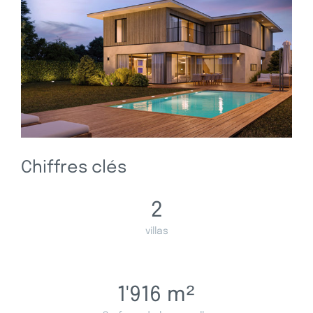
Chiffres clés
2
villas
1'916
m²