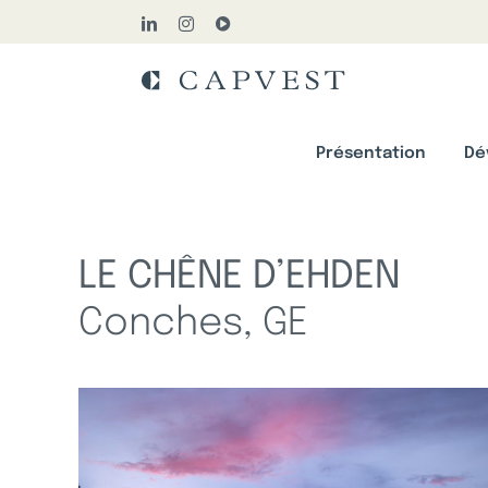
Passer
LinkedIn
Instagram
YouTube
au
contenu
Présentation
Dé
LE CHÊNE D’EHDEN
Conches, GE