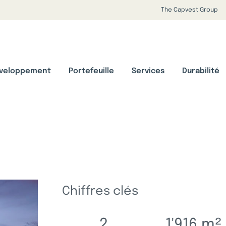
The Capvest Group
veloppement
Portefeuille
Services
Durabilité
Chiffres clés
2
1'916
m²