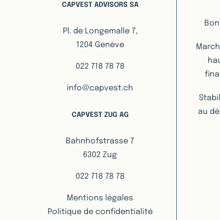
CAPVEST ADVISORS SA
Bon
Pl. de Longemalle 7,
1204 Genève
Marché
hau
022 718 78 78
fin
info@capvest.ch
Stabi
au dé
CAPVEST ZUG AG
Bahnhofstrasse 7
6302 Zug
022 718 78 78
Mentions légales
Politique de confidentialité