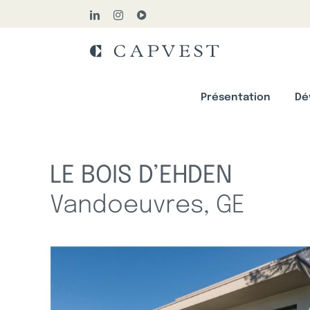
Passer
LinkedIn
Instagram
YouTube
au
contenu
Présentation
Dé
LE BOIS D’EHDEN
Vandoeuvres, GE