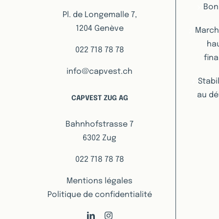
Bon
Pl. de Longemalle 7,
1204 Genève
Marché
hau
022 718 78 78
fin
info@capvest.ch
Stabi
au dé
CAPVEST ZUG AG
Bahnhofstrasse 7
6302 Zug
022 718 78 78
Mentions légales
Politique de confidentialité