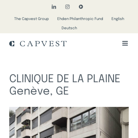
Passer
LinkedIn
Instagram
YouTube
au
The Capvest Group
Ehden Philanthropic Fund
English
contenu
Deutsch
CLINIQUE DE LA PLAINE
Genève, GE