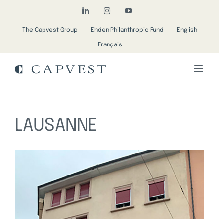
Skip
LinkedIn
Instagram
YouTube
to
The Capvest Group
Ehden Philanthropic Fund
English
content
Français
LAUSANNE