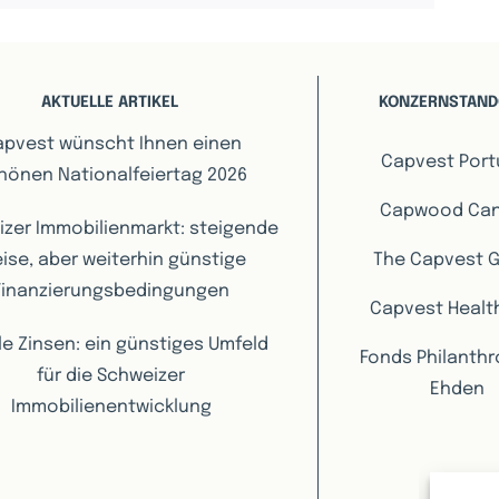
AKTUELLE ARTIKEL
KONZERNSTAND
apvest wünscht Ihnen einen
Capvest Port
hönen Nationalfeiertag 2026
Capwood Ca
zer Immobilienmarkt: steigende
eise, aber weiterhin günstige
The Capvest 
Finanzierungsbedingungen
Capvest Healt
le Zinsen: ein günstiges Umfeld
Fonds Philanth
für die Schweizer
Ehden
Immobilienentwicklung