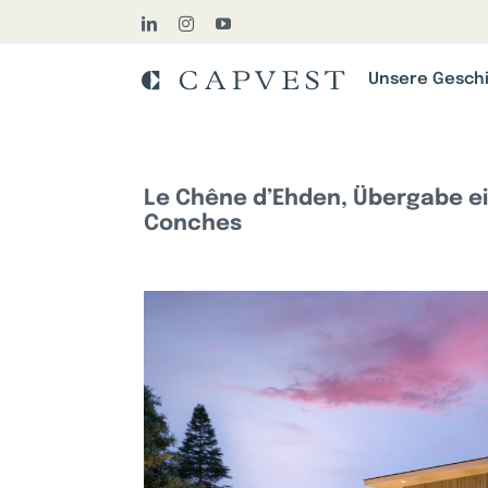
Skip
LinkedIn
Instagram
YouTube
to
content
Unsere Gesch
Le Chêne d’Ehden, Übergabe e
Conches