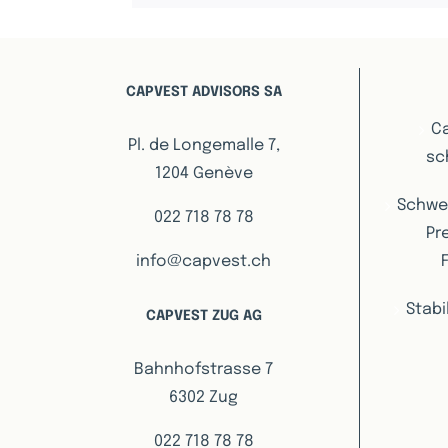
CAPVEST ADVISORS SA
C
Pl. de Longemalle 7,
sc
1204 Genève
Schwei
022 718 78 78
Pr
info@capvest.ch
Stabi
CAPVEST ZUG AG
Bahnhofstrasse 7
6302 Zug
022 718 78 78